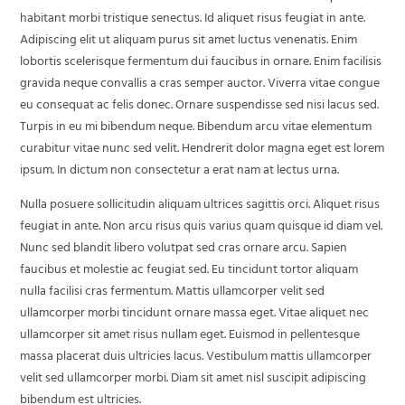
habitant morbi tristique senectus. Id aliquet risus feugiat in ante.
Adipiscing elit ut aliquam purus sit amet luctus venenatis. Enim
lobortis scelerisque fermentum dui faucibus in ornare. Enim facilisis
gravida neque convallis a cras semper auctor. Viverra vitae congue
eu consequat ac felis donec. Ornare suspendisse sed nisi lacus sed.
Turpis in eu mi bibendum neque. Bibendum arcu vitae elementum
curabitur vitae nunc sed velit. Hendrerit dolor magna eget est lorem
ipsum. In dictum non consectetur a erat nam at lectus urna.
Nulla posuere sollicitudin aliquam ultrices sagittis orci. Aliquet risus
feugiat in ante. Non arcu risus quis varius quam quisque id diam vel.
Nunc sed blandit libero volutpat sed cras ornare arcu. Sapien
faucibus et molestie ac feugiat sed. Eu tincidunt tortor aliquam
nulla facilisi cras fermentum. Mattis ullamcorper velit sed
ullamcorper morbi tincidunt ornare massa eget. Vitae aliquet nec
ullamcorper sit amet risus nullam eget. Euismod in pellentesque
massa placerat duis ultricies lacus. Vestibulum mattis ullamcorper
velit sed ullamcorper morbi. Diam sit amet nisl suscipit adipiscing
bibendum est ultricies.