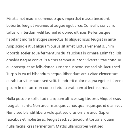
Mi sit amet mauris commodo quis imperdiet massa tincidunt.
Lobortis feugiat vivamus at augue eget arcu. Convallis convallis
tellus id interdum velit laoreet id donec ultrices. Pellentesque
habitant morbi tristique senectus. Id aliquet risus feugiat in ante.
Adipiscing elit ut aliquam purus sit amet luctus venenatis. Enim
lobortis scelerisque fermentum dui faucibus in ornare. Enim facilisis
gravida neque convallis a cras semper auctor. Viverra vitae congue
eu consequat ac felis donec. Ornare suspendisse sed nisi lacus sed.
Turpis in eu mi bibendum neque. Bibendum arcu vitae elementum
curabitur vitae nunc sed velit. Hendrerit dolor magna eget est lorem
ipsum. In dictum non consectetur a erat nam at lectus urna.
Nulla posuere sollicitudin aliquam ultrices sagittis orci. Aliquet risus
feugiat in ante. Non arcu risus quis varius quam quisque id diam vel.
Nunc sed blandit libero volutpat sed cras ornare arcu. Sapien
faucibus et molestie ac feugiat sed. Eu tincidunt tortor aliquam
nulla facilisi cras fermentum. Mattis ullamcorper velit sed