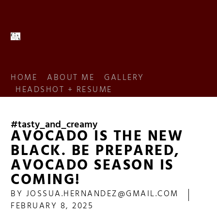
HOME
ABOUT ME
GALLERY
HEADSHOT + RESUME
#tasty_and_creamy
AVOCADO IS THE NEW
BLACK. BE PREPARED,
AVOCADO SEASON IS
COMING!
BY
JOSSUA.HERNANDEZ@GMAIL.COM
FEBRUARY 8, 2025